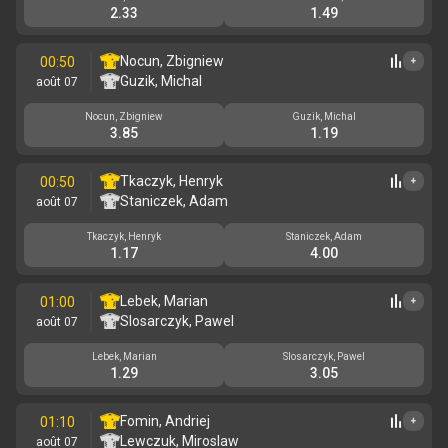
2.33
1.49
Nocun, Zbigniew
00:50
+
Guzik, Michal
août 07
Nocun, Zbigniew
Guzik, Michal
3.85
1.19
Tkaczyk, Henryk
00:50
+
Staniczek, Adam
août 07
Tkaczyk, Henryk
Staniczek, Adam
1.17
4.00
Lebek, Marian
01:00
+
Slosarczyk, Pawel
août 07
Lebek, Marian
Slosarczyk, Pawel
1.29
3.05
Fomin, Andriej
01:10
+
Lewczuk, Miroslaw
août 07