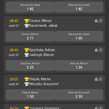
Wisniewski, Karol
Wloczko, Krzysztof
1.82
1.82
Cesarz, Milosz
08:45
+
Kaczmarek, Jakub
août 07
Cesarz, Milosz
Kaczmarek, Jakub
2.11
1.60
Spychala, Adrian
08:45
+
Jadczyk, Marcin
août 07
Spychala, Adrian
Jadczyk, Marcin
3.25
1.26
Olejnik, Martin
09:05
+
Wloczko, Krzysztof
août 07
Olejnik, Martin
Wloczko, Krzysztof
1.50
2.30
Jurowicz, Grzegorz
09:10
+