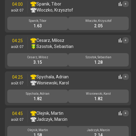
Spanik, Tibor
04:00
+
Wloczko, Krzysztof
août 07
Spanik, Tibor
Wloczko, Krzysztof
1.63
2.05
Cesarz, Milosz
04:25
+
Szostok, Sebastian
août 07
Cesarz, Milosz
Szostok, Sebastian
3.15
1.28
Spychala, Adrian
04:25
+
Wisniewski, Karol
août 07
Spychala, Adrian
Wisniewski, Karol
1.82
1.82
Olejnik, Martin
04:45
+
Jadczyk, Marcin
août 07
Olejnik, Martin
Jadczyk, Marcin
1.58
2.14