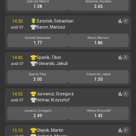
Jadczyk, Marcin
Kolodziej, Krystian
1.38
2.65
Szostok, Sebastian
14:30
+
Baron, Mariusz
août 07
Szostok, Sebastian
Baron, Mariusz
1.77
1.86
Spanik, Tibor
14:45
+
Folwarski, Jakub
août 07
Spanik, Tibor
Folwarski, Jakub
3.00
1.30
Jurowicz, Grzegorz
14:55
+
Hetnar, Krzysztof
août 07
Jurowicz, Grzegorz
Hetnar, Krzysztof
2.49
1.43
Olejnik, Martin
15:10
+