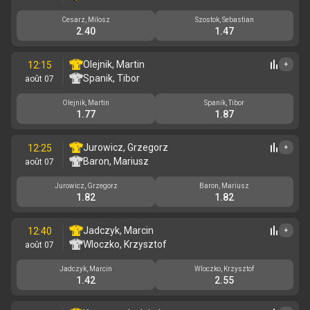
Cesarz, Milosz
Szostok, Sebastian
2.40
1.47
Olejnik, Martin
12:15
+
Spanik, Tibor
août 07
Olejnik, Martin
Spanik, Tibor
1.77
1.87
Jurowicz, Grzegorz
12:25
+
Baron, Mariusz
août 07
Jurowicz, Grzegorz
Baron, Mariusz
1.82
1.82
Jadczyk, Marcin
12:40
+
Wloczko, Krzysztof
août 07
Jadczyk, Marcin
Wloczko, Krzysztof
1.42
2.55