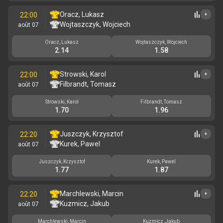
Oracz, Lukasz
22:00
+
Wojtaszczyk, Wojciech
août 07
Oracz, Lukasz
Wojtaszczyk, Wojciech
2.14
1.58
Strowski, Karol
22:00
+
Filbrandt, Tomasz
août 07
Strowski, Karol
Filbrandt, Tomasz
1.70
1.96
Juszczyk, Krzysztof
22:20
+
Kurek, Pawel
août 07
Juszczyk, Krzysztof
Kurek, Pawel
1.77
1.87
Marchlewski, Marcin
22:20
+
Kuzmicz, Jakub
août 07
Marchlewski, Marcin
Kuzmicz, Jakub