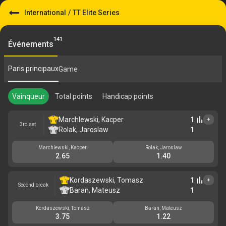
International
/
TT Elite Series
141
Événements
Paris principaux
Game
Vainqueur
Total points
Handicap points
Marchlewski, Kacper
1
+
3rd set
Rolak, Jaroslaw
1
Marchlewski, Kacper
Rolak, Jaroslaw
2.65
1.40
Kordaszewski, Tomasz
1
+
Second break
Baran, Mateusz
1
Kordaszewski, Tomasz
Baran, Mateusz
3.75
1.22