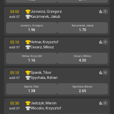
Jurowicz, Grzegorz
04:50
+
Kaczmarek, Jakub
août 07
Jurowicz, Grzegorz
Kaczmarek, Jakub
1.96
1.70
Hetnar, Krzysztof
05:10
+
Cesarz, Milosz
août 07
Hetnar, Krzysztof
Cesarz, Milosz
1.16
4.30
Spanik, Tibor
05:10
+
Spychala, Adrian
août 07
Spanik, Tibor
Spychala, Adrian
1.38
2.65
Jadczyk, Marcin
05:30
+
Wloczko, Krzysztof
août 07