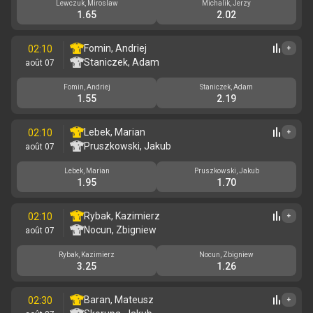
Lewczuk, Miroslaw
Michalik, Jerzy
1.65
2.02
Fomin, Andriej
02:10
+
Staniczek, Adam
août 07
Fomin, Andriej
Staniczek, Adam
1.55
2.19
Lebek, Marian
02:10
+
Pruszkowski, Jakub
août 07
Lebek, Marian
Pruszkowski, Jakub
1.95
1.70
Rybak, Kazimierz
02:10
+
Nocun, Zbigniew
août 07
Rybak, Kazimierz
Nocun, Zbigniew
3.25
1.26
Baran, Mateusz
02:30
+