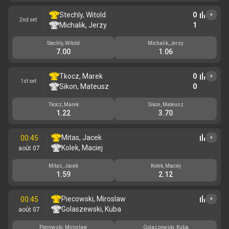
Stechly, Witold
0
+
2nd set
Michalik, Jerzy
1
Stechly, Witold
Michalik, Jerzy
7.00
1.06
Tkocz, Marek
0
+
1st set
Sikon, Mateusz
0
Tkocz, Marek
Sikon, Mateusz
1.22
3.70
Mitas, Jacek
00:45
+
Kolek, Maciej
août 07
Mitas, Jacek
Kolek, Maciej
1.59
2.12
Piecowski, Miroslaw
00:45
+
Golaszewski, Kuba
août 07
Piecowski, Miroslaw
Golaszewski, Kuba