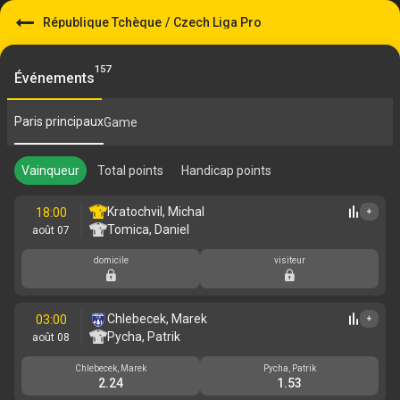
République Tchèque
/
Czech Liga Pro
157
Événements
Paris principaux
Game
Vainqueur
Total points
Handicap points
Kratochvil, Michal
18:00
+
Tomica, Daniel
août 07
domicile
visiteur
Chlebecek, Marek
03:00
+
Pycha, Patrik
août 08
Chlebecek, Marek
Pycha, Patrik
2.24
1.53