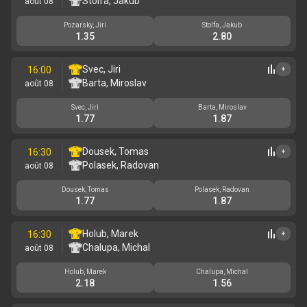
Stolfa, Jakub
août 08
Pozarsky, Jiri
Stolfa, Jakub
1.35
2.80
Svec, Jiri
16:00
+
Barta, Miroslav
août 08
Svec, Jiri
Barta, Miroslav
1.77
1.87
Dousek, Tomas
16:30
+
Polasek, Radovan
août 08
Dousek, Tomas
Polasek, Radovan
1.77
1.87
Holub, Marek
16:30
+
Chalupa, Michal
août 08
Holub, Marek
Chalupa, Michal
2.18
1.56