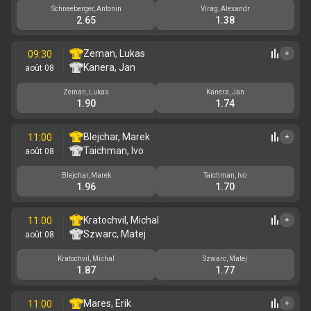
Schneeberger, Antonin
Virag, Alexandr
2.65
1.38
Zeman, Lukas
09:30
+
Kanera, Jan
août 08
Zeman, Lukas
Kanera, Jan
1.90
1.74
Blejchar, Marek
11:00
+
Taichman, Ivo
août 08
Blejchar, Marek
Taichman, Ivo
1.96
1.70
Kratochvil, Michal
11:00
+
Szwarc, Matej
août 08
Kratochvil, Michal
Szwarc, Matej
1.87
1.77
Mares, Erik
11:00
+