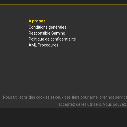
A propos
Conditions générales
Responsible Gaming
Politique de confidentialité
AML Procedures
Nous utilisons des cookies et ceux des tiers pour améliorer nos servi
acceptez de les utilisers. Vous pouvez 