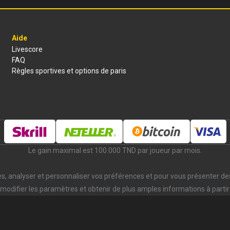
Aide
Livescore
FAQ
Règles sportives et options de paris
Le gain maximal est 100.000 TND par joueur par mois.
ces, analyser et personnaliser vos préférences et pour vous présenter de
modifier les paramètres et obtenir de plus amples informations à partir 