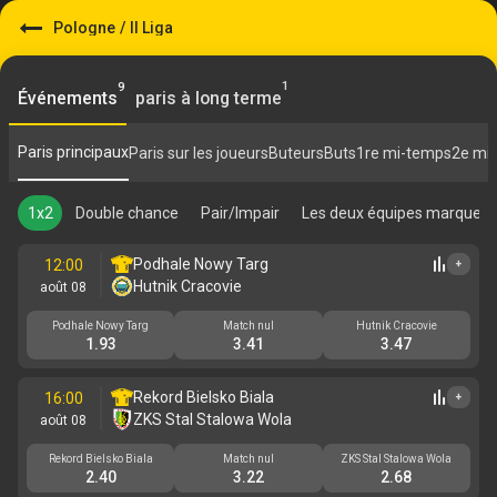
Pologne
/
II Liga
1
9
Événements
paris à long terme
Paris principaux
Paris sur les joueurs
Buteurs
Buts
1re mi-temps
2e mi
1x2
Double chance
Pair/Impair
Les deux équipes marquent
Podhale Nowy Targ
12:00
+
Hutnik Cracovie
août 08
Podhale Nowy Targ
Match nul
Hutnik Cracovie
1.93
3.41
3.47
Rekord Bielsko Biala
16:00
+
ZKS Stal Stalowa Wola
août 08
Rekord Bielsko Biala
Match nul
ZKS Stal Stalowa Wola
2.40
3.22
2.68