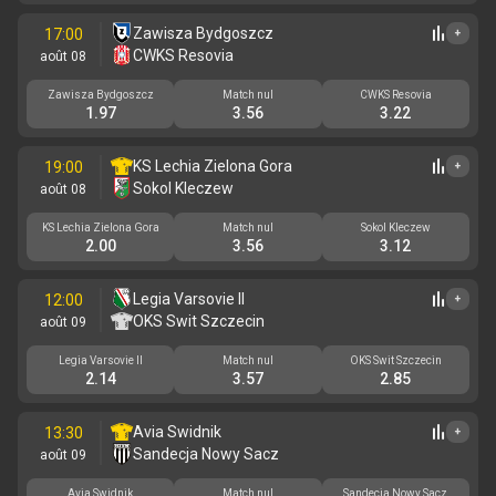
Zawisza Bydgoszcz
17:00
+
CWKS Resovia
août 08
Zawisza Bydgoszcz
Match nul
CWKS Resovia
1.97
3.56
3.22
KS Lechia Zielona Gora
19:00
+
Sokol Kleczew
août 08
KS Lechia Zielona Gora
Match nul
Sokol Kleczew
2.00
3.56
3.12
Legia Varsovie II
12:00
+
OKS Swit Szczecin
août 09
Legia Varsovie II
Match nul
OKS Swit Szczecin
2.14
3.57
2.85
Avia Swidnik
13:30
+
Sandecja Nowy Sacz
août 09
Avia Swidnik
Match nul
Sandecja Nowy Sacz