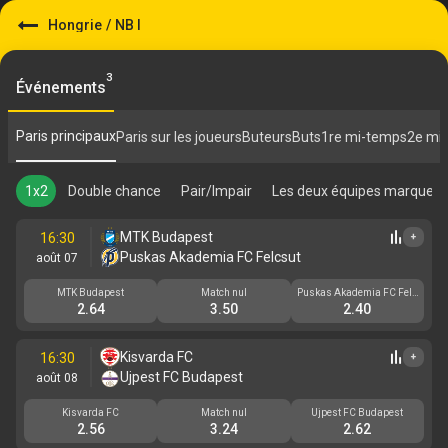
Hongrie
/
NB I
3
Événements
Paris principaux
Paris sur les joueurs
Buteurs
Buts
1re mi-temps
2e mi
1x2
Double chance
Pair/Impair
Les deux équipes marquent
MTK Budapest
16:30
+
Puskas Akademia FC Felcsut
août 07
MTK Budapest
Match nul
Puskas Akademia FC Felc
sut
2.64
3.50
2.40
Kisvarda FC
16:30
+
Ujpest FC Budapest
août 08
Kisvarda FC
Match nul
Ujpest FC Budapest
2.56
3.24
2.62