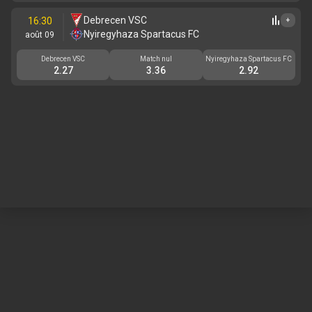
Debrecen VSC
16:30
+
Nyiregyhaza Spartacus FC
août 09
Debrecen VSC
Match nul
Nyiregyhaza Spartacus FC
2.27
3.36
2.92