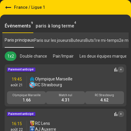
France
/
Ligue 1
4
9
Événements
paris à long terme
Paris principaux
Paris sur les joueurs
Buteurs
Buts
1re mi-temps
2e mi
1x2
Double chance
Pair/Impair
Les deux équipes marquent
Paiement anticipé
+
Olympique Marseille
19:45
RC Strasbourg
août 21
Olympique Marseille
Match nul
RC Strasbourg
1.66
4.31
4.62
Paiement anticipé
+
RC Lens
16:15
AJ Auxerre
août 22