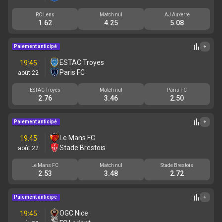
RC Lens
Match nul
AJ Auxerre
1.62
4.25
5.08
Paiement anticipé
+
ESTAC Troyes
19:45
Paris FC
août 22
ESTAC Troyes
Match nul
Paris FC
2.76
3.46
2.50
Paiement anticipé
+
Le Mans FC
19:45
Stade Brestois
août 22
Le Mans FC
Match nul
Stade Brestois
2.53
3.48
2.72
Paiement anticipé
+
OGC Nice
19:45