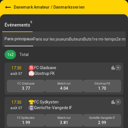
Danemark Amateur
/
Danmarksserien
5
Événements
Paris principaux
Paris sur les joueurs
Buteurs
Buts
1re mi-temps
2e mi
1x2
Total
FC Gladsaxe
17:30
+
Glostrup FK
août 07
FC Gladsaxe
Match nul
Glostrup FK
3.77
4.04
1.70
FC Sydkysten
17:30
+
Gentofte-Vangede IF
août 07
FC Sydkysten
Match nul
Gentofte-Vangede IF
1.99
3.81
2.99