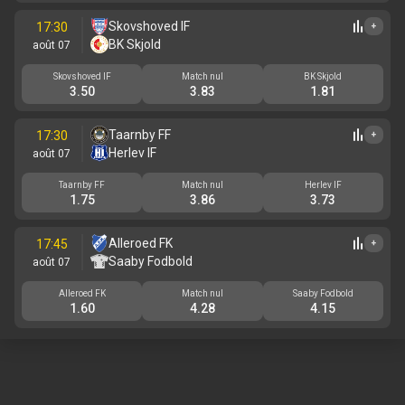
Skovshoved IF
17:30
+
BK Skjold
août 07
Skovshoved IF
Match nul
BK Skjold
3.50
3.83
1.81
Taarnby FF
17:30
+
Herlev IF
août 07
Taarnby FF
Match nul
Herlev IF
1.75
3.86
3.73
Alleroed FK
17:45
+
Saaby Fodbold
août 07
Alleroed FK
Match nul
Saaby Fodbold
1.60
4.28
4.15