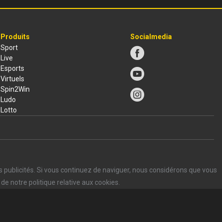
Produits
Socialmedia
Sport
Live
Esports
Virtuels
Spin2Win
Ludo
Lotto
s publicités. Si vous continuez de naviguer, nous considérons que vous
de notre politique relative aux cookies.