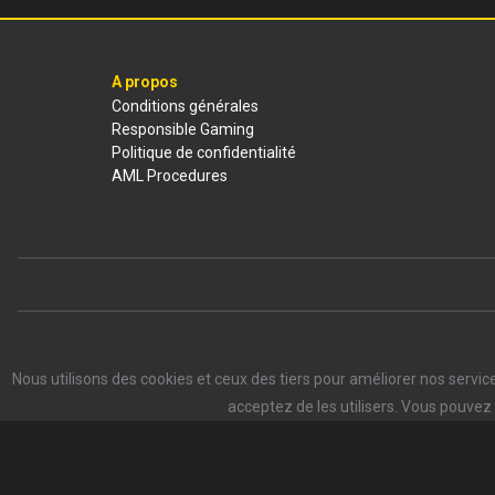
https://www.africabet365.net/sport/detail/hockey-sur-glace/autriche
A propos
Conditions générales
Responsible Gaming
Politique de confidentialité
AML Procedures
Nous utilisons des cookies et ceux des tiers pour améliorer nos servi
acceptez de les utilisers. Vous pouvez 